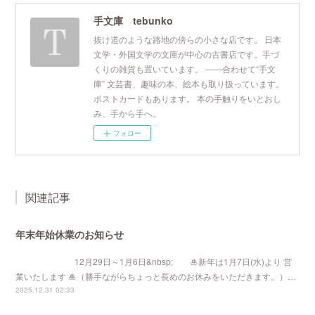
手文庫 tebunko
抜け道のような路地の傍らの小さな店です。 日本
文学・外国文学の文庫が中心の古書店です。手づ
くりの雑貨も置いています。 ――合わせて“手文
庫” 文芸書、趣味の本、絵本も取り扱っています。
ポストカードもあります。 本の手触りをいとおし
み、手から手へ。
フォロー
関連記事
年末年始休業のお知らせ
12月29日～1月6日&nbsp; 🎍新年は1月7日(水)より 営
業いたします 🎍（勝手ながらちょっと長めのお休みをいただきます。）…
2025.12.31 02:33