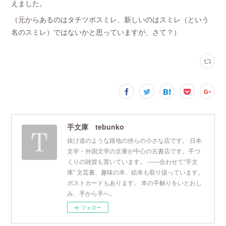
えました。
（元からあるのはタチツボスミレ、新しいのはスミレ（という
名のスミレ）ではないかと思っていますが、さて？）
手文庫 tebunko
抜け道のような路地の傍らの小さな店です。 日本
文学・外国文学の文庫が中心の古書店です。手づ
くりの雑貨も置いています。 ――合わせて“手文
庫” 文芸書、趣味の本、絵本も取り扱っています。
ポストカードもあります。 本の手触りをいとおし
み、手から手へ。
フォロー