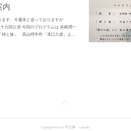
案内
きます。今週末と迫っておりますが
Ha第二十六回公演 今回のプログラムは 谷崎潤一
「姉と妹」 高山樗牛作「滝口入道」よ…
Copyright ©
2026
手文庫 tebunko
.