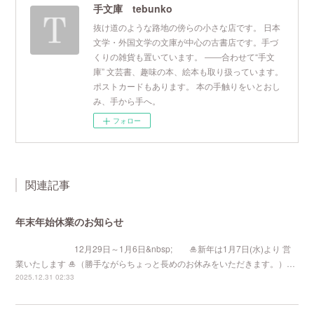
手文庫 tebunko
抜け道のような路地の傍らの小さな店です。 日本
文学・外国文学の文庫が中心の古書店です。手づ
くりの雑貨も置いています。 ――合わせて“手文
庫” 文芸書、趣味の本、絵本も取り扱っています。
ポストカードもあります。 本の手触りをいとおし
み、手から手へ。
フォロー
関連記事
年末年始休業のお知らせ
12月29日～1月6日&nbsp; 🎍新年は1月7日(水)より 営
業いたします 🎍（勝手ながらちょっと長めのお休みをいただきます。）…
2025.12.31 02:33