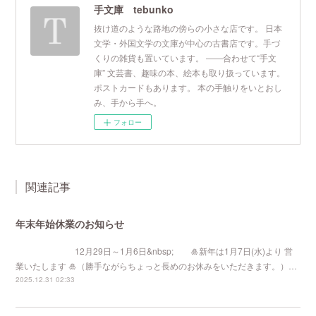
手文庫 tebunko
抜け道のような路地の傍らの小さな店です。 日本
文学・外国文学の文庫が中心の古書店です。手づ
くりの雑貨も置いています。 ――合わせて“手文
庫” 文芸書、趣味の本、絵本も取り扱っています。
ポストカードもあります。 本の手触りをいとおし
み、手から手へ。
フォロー
関連記事
年末年始休業のお知らせ
12月29日～1月6日&nbsp; 🎍新年は1月7日(水)より 営
業いたします 🎍（勝手ながらちょっと長めのお休みをいただきます。）…
2025.12.31 02:33