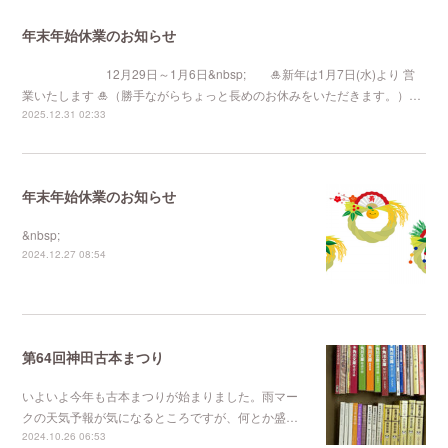
年末年始休業のお知らせ
12月29日～1月6日&nbsp; 🎍新年は1月7日(水)より 営
業いたします 🎍（勝手ながらちょっと長めのお休みをいただきます。）…
2025.12.31 02:33
年末年始休業のお知らせ
&nbsp;
2024.12.27 08:54
第64回神田古本まつり
いよいよ今年も古本まつりが始まりました。雨マー
クの天気予報が気になるところですが、何とか盛…
2024.10.26 06:53