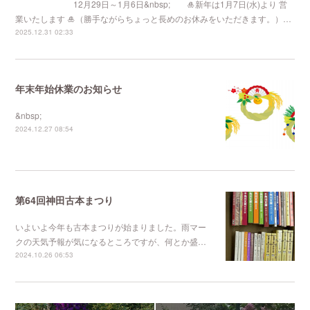
12月29日～1月6日&nbsp; 🎍新年は1月7日(水)より 営
業いたします 🎍（勝手ながらちょっと長めのお休みをいただきます。）…
2025.12.31 02:33
年末年始休業のお知らせ
&nbsp;
2024.12.27 08:54
第64回神田古本まつり
いよいよ今年も古本まつりが始まりました。雨マー
クの天気予報が気になるところですが、何とか盛…
2024.10.26 06:53