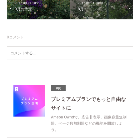
2017.09.01 10:23
2017.08.04 10:41
9月の予定
8月
0
コメント
PR
プレミアムプランでもっと自由な
サイトに
Ameba Owndで、広告非表示、画像容量無制
限、ページ数無制限などの機能を開放しよ
う。